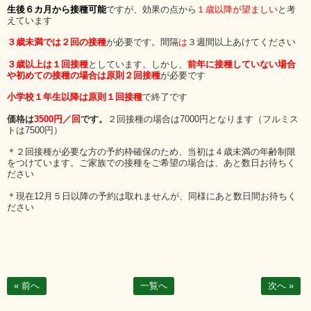
生後６カ月から接種可能
ですが、効果の点から
１歳以降が望ましい
と考
えています
３歳未満では２回の接種
が必要です。
間隔
は
３週間以上あけてください
３歳以上は１回接種
としています。しかし、
前年に接種していない場合
や初めての接種の場合は原則２回接種
が必要です
小学校１年生以降は原則１回接種
で終了です
価格は
3500円／回
です。
２回接種の場合は7000円となります（フルミス
トは7500円）
＊２回接種が必要な方の予約枠確保のため、当初は４歳未満の年齢制限
をつけています。ご家族での接種をご希望の場合は、あと数日お待ちく
ださい
＊現在12月５日以降の予約は取れませんが、同様にあと数日間お待ちく
ださい
« 前へ
一覧へ
次へ »