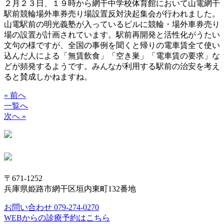
２月２３日、１９時から網干中学校体育館において山電網干
駅前競輪場外車券売り場設置反対決起集会が行われました。
山電駅前の明光義塾が入っているビルに競輪・場外車券売り
場の設置が計画されています。駅前再開発と活性化がうたい
文句の様ですが、全国の事例を聞くと帰りの電車賃全て使い
込んだ人による「無賃飲食」「空き巣」「電車賃の要求」な
どが頻発するようです。みんなが利用する駅前の治安を考え
ると賛成しかねますね。
« 前へ
一覧へ
次へ »
〒671-1252
兵庫県姫路市網干区垣内東町132番地
お問い合わせ 079-274-0270
WEBからの診療予約はこちら