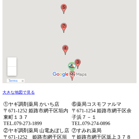
大きな地図で見る
①ヤギ調剤薬局 かいち店
⑥薬局コスモファルマ
〒671-1252 姫路市網干区垣内
〒671-1254 姫路市網干区余
東町１３７
子浜７－１
TEL.079-273-1899
TEL.079-274-0896
②ヤギ調剤薬局 山電あぼし店
⑦すみれ薬局
〒671-1252 姫路市網干区垣
〒姫路市網干区坂上３７８