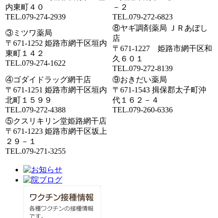
内東町４０
－２
TEL.079-274-2939
TEL.079-272-6823
⑧ヤギ調剤薬局 ＪＲあぼし
③ミツワ薬局
店
〒671-1252 姫路市網干区垣内
〒671-1227 姫路市網干区和
東町１４２
久６０１
TEL.079-274-1622
TEL.079-272-8139
④ゴダイドラッグ網干店
⑨おきだい薬局
〒671-1251 姫路市網干区垣内
〒671-1543 揖保郡太子町沖
北町１５９９
代１６２－４
TEL.079-272-4388
TEL.079-260-6336
⑤クスリキリン堂姫路網干店
〒671-1223 姫路市網干区坂上
２９－１
TEL.079-271-3255