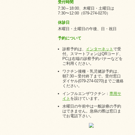
受付時間
7:30～18:00、木曜日・土曜日は
7:30〜12:00（079-274-0270）
休診日
木曜日・土曜日の午後、日・祝日
予約について
診察予約は、
インターネット
で受
付。スマートフォンはQRコード、
PCは右端の診察予約バナーなどを
ご利用ください。
ワクチン接種・乳児健診予約は、
朝7:30～受付終了まで。受付窓口
ダイヤル(079-274-0270)までご連絡
ください。
インフルエンザワクチン：
専用サ
イト
を設けています。
水曜日の午前中は一般診療の予約
はできません。急病の際は窓口ま
でお電話下さい。