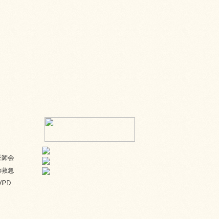
医師会
の救急
VPD