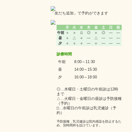
「友だち追加」で予約ができます
月
火
水
木
金
土
日
祝
午前
○
○
□
◎
○
◎
—
—
昼
○
△
○
—
△
—
—
—
夕
○
○
○
—
○
—
—
—
診療時間
午前
8:00～11:30
昼
14:00～15:30
夕
16:00～18:00
◎…木曜日・土曜日の午前診は12時
まで
△…火曜日・金曜日の昼診は予防接種
（予約）
□…水曜日の午前診は乳児健診（予
約）
予防接種，乳児健診は院内感染を防止するた
め、別時間枠を設けています。