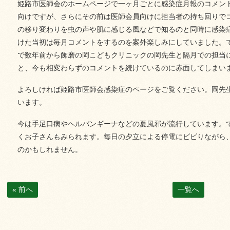
姫路市医師会のホームページで一ヶ月ごとに感染症月報のコメン
向けですが、さらにその前は医師会員向けに担当者の持ち回りで
の移り変わりを虫の声や肌に感じる風などで知るのと同時に感染
けた当初は毎月コメントをするのを案外楽しみにしていました。
で数年前から飾磨の岡こどもクリニックの岡先生と隔月での担当
と、今も相変わらずのコメントを続けているのに赤面してしまい
よろしければ姫路市医師会感染症のページをご覧ください。岡先
います。
今は手足口病やヘルパンギーナなどの夏風邪が流行しています。
くお子さんもみられます。
毎日の夕立による停電にビビりながら
のかもしれません。
« 前へ
一覧へ