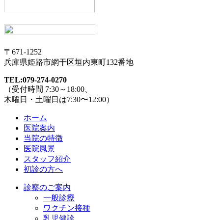
〒671-1252
兵庫県姫路市網干区垣内東町132番地
TEL:079-274-0270
（受付時間 7:30～18:00、
木曜日・土曜日は7:30〜12:00）
ホーム
医院案内
当院の特徴
医院風景
スタッフ紹介
初診の方へ
診察のご案内
一般診療
ワクチン接種
乳児健診