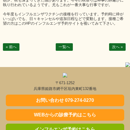
朝夕、秋も深まってきた感があります。今年の秋祭りは神事のみ厳かに
執り行われているようです。尤もこれが一番大事な行事ですが。
今年度もインフルエンザワクチンの接種を行っています。予約時に枠が
いっぱいでも、日々キャンセルや追加日程などで変動します。接種ご希
望の方はこのHPのインフルエンザ予約サイトを覗いてみて下さい。
« 前へ
一覧へ
次へ »
〒671-1252
兵庫県姫路市網干区垣内東町132番地
お問い合わせ 079-274-0270
WEBからの診療予約はこちら
インフルエンザ予約はこちら