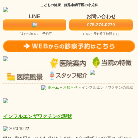
こどもの健康 姫路市網干区の小児科
LINE
お問い合わせ
079-274-0270
「友だち追加」で予約可
(7:30～受付終了時間まで)
お知らせ
»
インフルエンザワクチンの現状
ホーム
»
インフルエンザワクチンの現状
2020.10.22