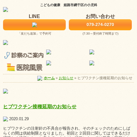
こどもの健康 姫路市網干区の小児科
LINE
お問い合わせ
079-274-0270
「友だち追加」で予約可
(7:30～受付終了時間まで)
お知らせ
»
ヒブワクチン接種延期のお知らせ
ホーム
»
ヒブワクチン接種延期のお知らせ
2020.01.29
ヒブワクチンの注射針の不具合が報告され、そのチェックのためにしば
らくの間は供給制限となりました。初回と２回目に関してはできるだけ