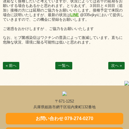
遅延なく接種したいと考えていますが、状況によっては若干の延期をお
願いする場合もあるかと思われます。とりあえず、３回目と４回目（追
加）接種の方には延期のご協力をお願いいたします。接種予定で来院の
場合に説明いたしますが、最新の状況は
LINE
@335vjkyi
において提供し
ていきますので、この機会に登録をお願いします。
ご迷惑をおかけしますが 、ご協力をお願いいたします
なお、ヒブ菌感染症はワクチンの普及によって激減しています。直ちに
危険な状況、環境に陥る可能性は低いと思われます。
« 前へ
一覧へ
次へ »
〒671-1252
兵庫県姫路市網干区垣内東町132番地
お問い合わせ 079-274-0270