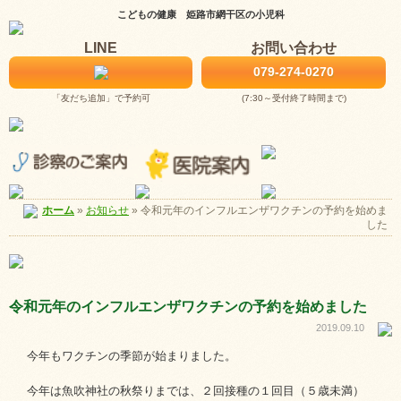
こどもの健康 姫路市網干区の小児科
LINE
お問い合わせ
079-274-0270
「友だち追加」で予約可
(7:30～受付終了時間まで)
お知らせ
»
令和元年のインフルエンザワクチンの予約を始めま
ホーム
»
した
令和元年のインフルエンザワクチンの予約を始めました
2019.09.10
今年もワクチンの季節が始まりました。
今年は魚吹神社の秋祭りまでは、２回接種の１回目（５歳未満）