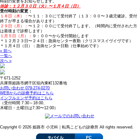
時刻の変更をお知らせします。
休診：１２月３０日（火）〜１月４日（日）
受付時刻の変更：
１８日（木）：
〜１１：３０にて受付終了（１３：００〜３歳児健診。受付
終了が早まる場合があります）
２９日（月）：
〜１２：００にて受付終了します。（時間内に受付された方
は最後まで診察します）
１月５日（月）：
９：００〜から受付開始します
＊１２月２３日〜２４日：急病センター夜勤（クリスマスイヴイヴです）
＊１月４日（日）：急病センター日勤（仕事始めです）
« 前へ
一覧へ
次へ »
〒671-1252
兵庫県姫路市網干区垣内東町132番地
お問い合わせ 079-274-0270
WEBからの診療予約はこちら
インフルエンザ予約はこちら
（受付時間 7:30～18:00、
木曜日・土曜日は7:30〜12:00）
Copyright © 2026 姫路市 小児科｜転馬こどもの診療所 All rights reserved.
モバイル
PC