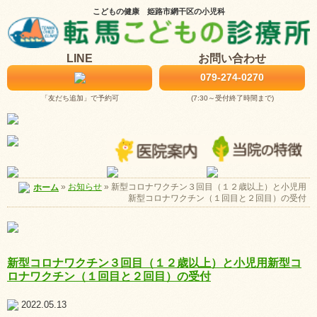
こどもの健康 姫路市網干区の小児科
LINE
お問い合わせ
079-274-0270
「友だち追加」で予約可
(7:30～受付終了時間まで)
お知らせ
»
新型コロナワクチン３回目（１２歳以上）と小児用
ホーム
»
新型コロナワクチン（１回目と２回目）の受付
新型コロナワクチン３回目（１２歳以上）と小児用新型コ
ロナワクチン（１回目と２回目）の受付
2022.05.13