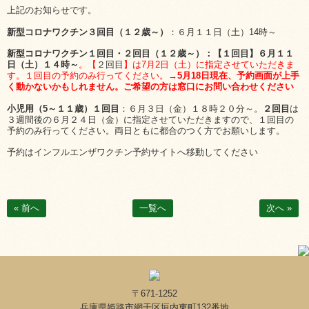
上記のお知らせです。
新型コロナワクチン３回目（１２歳～）
：６月１１日（土）14時～
新型コロナワクチン１回目・２回目（１２歳～）：【
１回目
】６月１１
日（土）１４時～
。【
２回目
】は7月2日（土）に指定させていただきま
す。１回目の予約のみ行ってください。
→5月18日現在、予約画面が上手
く動かないかもしれません。ご希望の方は窓口にお問い合わせください
小児用（5～１１歳）１回目
：６月３日（金）１８時２０分～。
２回目
は
３週間後の６月２４日（金）に指定させていただきますので、１回目の
予約のみ行ってください。両日ともに都合のつく方でお願いします。
予約はインフルエンザワクチン予約サイトへ移動してください
« 前へ
一覧へ
次へ »
〒671-1252
兵庫県姫路市網干区垣内東町132番地