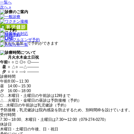
一覧へ
次へ »
「友だち追加」で予約ができます
月
火
水
木
金
土
日
祝
午前
○
○
□
◎
○
◎
—
—
昼
○
△
○
—
△
—
—
—
夕
○
○
○
—
○
—
—
—
診療時間
午前
8:00～11:30
昼
14:00～15:30
夕
16:00～18:00
◎…木曜日・土曜日の午前診は12時まで
△…火曜日・金曜日の昼診は予防接種（予約）
□…水曜日の午前診は乳児健診（予約）
予防接種，乳児健診は院内感染を防止するため、別時間枠を設けています。
受付時間
7:30～18:00、木曜日・土曜日は7:30〜12:00（079-274-0270）
休診日
木曜日・土曜日の午後、日・祝日
予約について