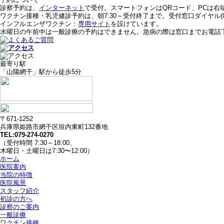
診察予約は、
インターネット
で受付。スマートフォンはQRコード、PCは右
ワクチン接種・乳児健診予約は、朝7:30～受付終了まで。受付窓口ダイヤル(079
インフルエンザワクチン：
専用サイト
を設けています。
水曜日の午前中は一般診療の予約はできません。急病の際は窓口までお電話
最寄り駅
「山陽網干」駅から徒歩5分
〒671-1252
兵庫県姫路市網干区垣内東町132番地
TEL:079-274-0270
（受付時間 7:30～18:00、
木曜日・土曜日は7:30〜12:00）
ホーム
医院案内
当院の特徴
医院風景
スタッフ紹介
初診の方へ
診察のご案内
一般診療
ワクチン接種