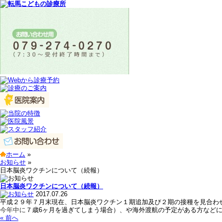
ホーム
»
お知らせ
»
日本脳炎ワクチンについて（続報）
日本脳炎ワクチンについて（続報）
2017.07.26
平成２９年７月末現在、日本脳炎ワクチン１期追加及び２期の接種を見合わ
今年中に
７歳6ヶ月を過ぎてしまう場合）、や海外渡航の予定がある方など
« 前へ