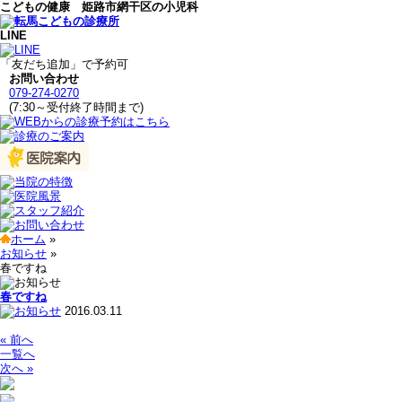
こどもの健康 姫路市網干区の小児科
LINE
「友だち追加」で予約可
お問い合わせ
079-274-0270
(7:30～受付終了時間まで)
ホーム
»
お知らせ
»
春ですね
春ですね
2016.03.11
« 前へ
一覧へ
次へ »