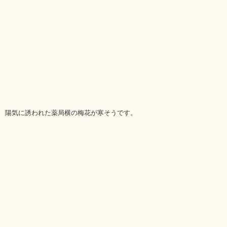
陽気に誘われた薬局横の梅花が寒そうです。
次
へ
»