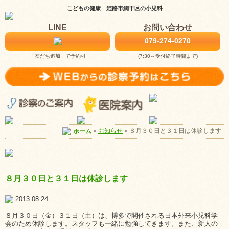
こどもの健康 姫路市網干区の小児科
LINE
お問い合わせ
079-274-0270
「友だち追加」で予約可
(7:30～受付終了時間まで)
お知らせ
»
８月３０日と３１日は休診します
ホーム
»
８月３０日と３１日は休診します
2013.08.24
８月３０日（金）３１日（土）は、博多で開催される日本外来小児科学
会のため休診します。スタッフも一緒に勉強してきます。また、新人の