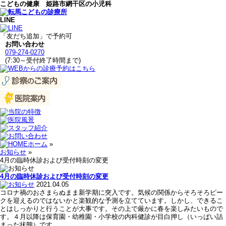
こどもの健康 姫路市網干区の小児科
LINE
「友だち追加」で予約可
お問い合わせ
079-274-0270
(7:30～受付終了時間まで)
ホーム
»
お知らせ
»
4月の臨時休診および受付時刻の変更
4月の臨時休診および受付時刻の変更
2021.04.05
コロナ禍のおさまらぬまま新学期に突入です。気候の関係からそろそろピー
クを迎えるのではないかと楽観的な予測を立てています。しかし、できるこ
とはしっかりと行うことが大事です。その上で厳かに春を楽しみたいもので
す。４月以降は保育園・幼稚園・小学校の内科健診が目白押し（いっぱい詰
まった状態）です。