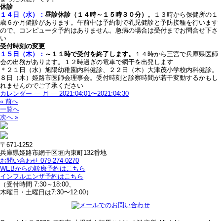
休診
１４日（水）：
昼診休診（１４時～１５時３０分）。
１３時から保健所の１
歳６か月健診があります。午前中は予約制で乳児健診と予防接種を行います
ので、コンピュータ予約はありません。急病の場合は受付までお問合せ下さ
い
受付時刻の変更
１５日（木）：
～１１時で受付を終了します。
１４時から三宮で兵庫県医師
会の出務があります。１２時過ぎの電車で網干を出発します
＊２１日（水）旭陽幼稚園内科健診、２２日（木）大津茂小学校内科健診。
８日（木）姫路市医師会理事会。受付時刻と診察時間が若干変動するかもし
れませんのでご了承ください
カレンダー — 月 — 2021:04:01〜2021:04:30
« 前へ
一覧へ
次へ »
〒671-1252
兵庫県姫路市網干区垣内東町132番地
お問い合わせ 079-274-0270
WEBからの診療予約はこちら
インフルエンザ予約はこちら
（受付時間 7:30～18:00、
木曜日・土曜日は7:30〜12:00）