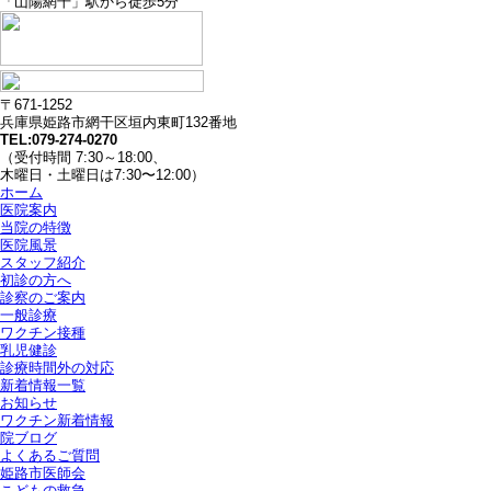
「山陽網干」駅から徒歩5分
〒671-1252
兵庫県姫路市網干区垣内東町132番地
TEL:079-274-0270
（受付時間 7:30～18:00、
木曜日・土曜日は7:30〜12:00）
ホーム
医院案内
当院の特徴
医院風景
スタッフ紹介
初診の方へ
診察のご案内
一般診療
ワクチン接種
乳児健診
診療時間外の対応
新着情報一覧
お知らせ
ワクチン新着情報
院ブログ
よくあるご質問
姫路市医師会
こどもの救急