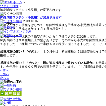
ホーム
»
ワクチン接種
»
肺炎球菌ワクチン（小児用）が変更されます
肺炎球菌ワクチン（小児用）が変更されます
2013.10.02
生後２ヶ月から接種をはじめて、細菌性髄膜炎を予防する小児用肺炎球菌ワ
いつから？
平成２５年１１月１日接種分から。
どのように？
現状の７価ワクチンから１３価ワクチンに変更します。
肺炎球菌には９０種類以上の型があります。その中から小児の細菌性髄膜炎
てきました。７種類でのカバー率は４０％程度に減ってきました。そこで、
接種方法の違い？（その１）
１０月中は、初回接種と２回目接種の方は７価
接種します。
接種方法の違い？（その２）
既に追加接種まで終わっている場合
にも意義
す。今年度中は９０００円での接種を予定しています。（４月以降は原価の
« 前へ
一覧へ
次へ »