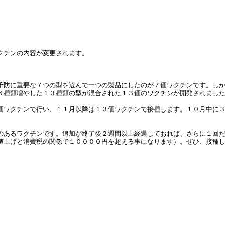
クチンの内容が変更されます。
予防に重要な７つの型を選んで一つの製品にしたのが７価ワクチンです。し
６種類増やした１３種類の型が混合された１３価のワクチンが開発されまし
ワクチンで行い、１１月以降は１３価ワクチンで接種します。１０月中に３
のあるワクチンです。追加が終了後２週間以上経過しておれば、さらに１回
値上げと消費税の関係で１００００円を超える事になります）。ぜひ、接種