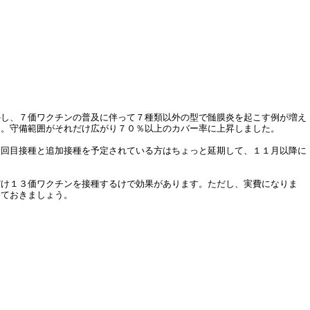
かし、７価ワクチンの普及に伴って７種類以外の型で髄膜炎を起こす例が増え
た。守備範囲がそれだけ広がり７０％以上のカバー率に上昇しました。
回目接種と追加接種を予定されている方はちょっと延期して、１１月以降に
だけ１３価ワクチンを接種するけで効果があります。ただし、実費になりま
しておきましょう。