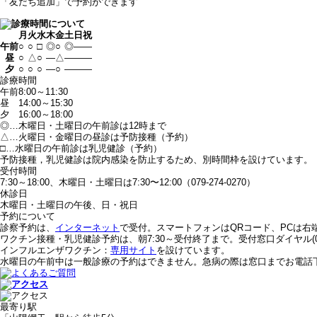
「友だち追加」で予約ができます
月
火
水
木
金
土
日
祝
午前
○
○
□
◎
○
◎
—
—
昼
○
△
○
—
△
—
—
—
夕
○
○
○
—
○
—
—
—
診療時間
午前
8:00～11:30
昼
14:00～15:30
夕
16:00～18:00
◎…木曜日・土曜日の午前診は12時まで
△…火曜日・金曜日の昼診は予防接種（予約）
□…水曜日の午前診は乳児健診（予約）
予防接種，乳児健診は院内感染を防止するため、別時間枠を設けています。
受付時間
7:30～18:00、木曜日・土曜日は7:30〜12:00（079-274-0270）
休診日
木曜日・土曜日の午後、日・祝日
予約について
診察予約は、
インターネット
で受付。スマートフォンはQRコード、PCは右
ワクチン接種・乳児健診予約は、朝7:30～受付終了まで。受付窓口ダイヤル(079
インフルエンザワクチン：
専用サイト
を設けています。
水曜日の午前中は一般診療の予約はできません。急病の際は窓口までお電話
最寄り駅