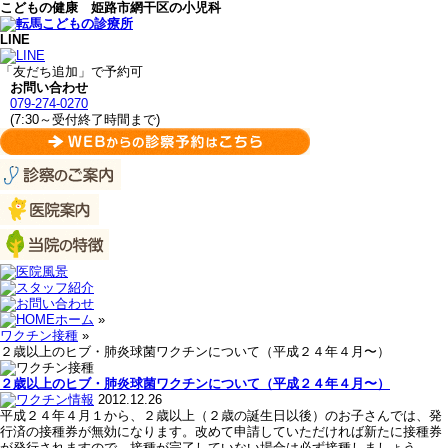
こどもの健康 姫路市網干区の小児科
LINE
「友だち追加」で予約可
お問い合わせ
079-274-0270
(7:30～受付終了時間まで)
ホーム
»
ワクチン接種
»
２歳以上のヒブ・肺炎球菌ワクチンについて（平成２４年４月〜）
２歳以上のヒブ・肺炎球菌ワクチンについて（平成２４年４月〜）
2012.12.26
平成２４年４月１から、２歳以上（２歳の誕生日以後）のお子さんでは、発
行済の接種券が無効になります。改めて申請していただければ新たに接種券
が発行されますので、接種が完了していない場合は必ず接種しましょう。