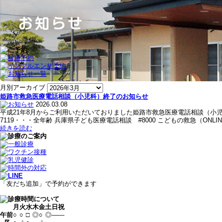
月別アーカイブ
姫路市救急医療電話相談（小児科）終了のお知らせ
2026.03.08
平成21年8月からご利用いただいておりました姫路市救急医療電話相談（小
7119・・・全年齢 兵庫県子ども医療電話相談 #8000 こどもの救急（ONL
続きを読む
「友だち追加」で予約ができます
月
火
水
木
金
土
日
祝
午前
○
○
□
◎
○
◎
—
—