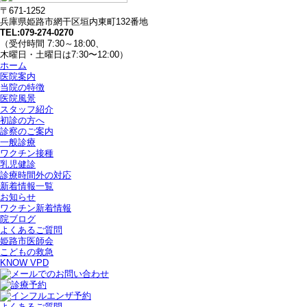
〒671-1252
兵庫県姫路市網干区垣内東町132番地
TEL:079-274-0270
（受付時間 7:30～18:00、
木曜日・土曜日は7:30〜12:00）
ホーム
医院案内
当院の特徴
医院風景
スタッフ紹介
初診の方へ
診察のご案内
一般診療
ワクチン接種
乳児健診
診療時間外の対応
新着情報一覧
お知らせ
ワクチン新着情報
院ブログ
よくあるご質問
姫路市医師会
こどもの救急
KNOW VPD
よくあるご質問