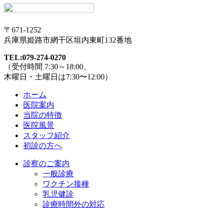
〒671-1252
兵庫県姫路市網干区垣内東町132番地
TEL:079-274-0270
（受付時間 7:30～18:00、
木曜日・土曜日は7:30〜12:00）
ホーム
医院案内
当院の特徴
医院風景
スタッフ紹介
初診の方へ
診察のご案内
一般診療
ワクチン接種
乳児健診
診療時間外の対応