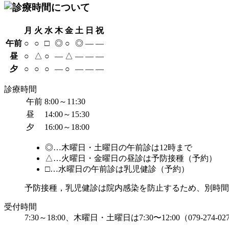
月
火
水
木
金
土
日
祝
午前
○
○
□
◎
○
◎
—
—
昼
○
△
○
—
△
—
—
—
夕
○
○
○
—
○
—
—
—
診療時間
午前
8:00～11:30
昼
14:00～15:30
夕
16:00～18:00
◎…木曜日・土曜日の午前診は12時まで
△…火曜日・金曜日の昼診は予防接種（予約）
□…水曜日の午前診は乳児健診（予約）
予防接種，乳児健診は院内感染を防止するため、別時間
受付時間
7:30～18:00、木曜日・土曜日は7:30〜12:00（079-274-02