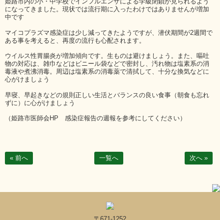
姫路市内の小・中学校でインフルエンザによる学級閉鎖が見られるよう
になってきました。現状では流行期に入ったわけではありませんが増加
中です
マイコプラズマ感染症は少し減ってきたようですが、潜伏期間が2週間で
ある事を考えると、再度の流行も心配されます。
ウイルス性胃腸炎が増加傾向です。生ものは避けましょう。また、嘔吐
物の対応は、雑巾などはビニール袋などで密封し、汚れ物は塩素系の消
毒液や煮沸消毒。周辺は塩素系の消毒薬で清拭して、十分な換気などに
心がけましょう
早寝、早起きなどの規則正しい生活とバランスの良い食事（朝食も忘れ
ずに）に心がけましょう
（姫路市医師会HP 感染症報告の週報を参考にしてください）
« 前へ
一覧へ
次へ »
〒671-1252