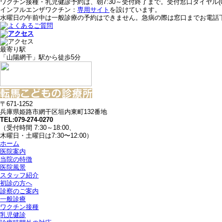
ワクチン接種・乳児健診予約は、朝7:30～受付終了まで。受付窓口ダイヤル(079
インフルエンザワクチン：
専用サイト
を設けています。
水曜日の午前中は一般診療の予約はできません。急病の際は窓口までお電話
最寄り駅
「山陽網干」駅から徒歩5分
〒671-1252
兵庫県姫路市網干区垣内東町132番地
TEL:079-274-0270
（受付時間 7:30～18:00、
木曜日・土曜日は7:30〜12:00）
ホーム
医院案内
当院の特徴
医院風景
スタッフ紹介
初診の方へ
診察のご案内
一般診療
ワクチン接種
乳児健診