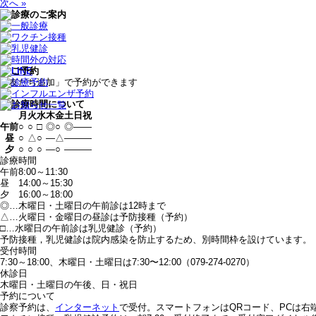
次へ »
「友だち追加」で予約ができます
月
火
水
木
金
土
日
祝
午前
○
○
□
◎
○
◎
—
—
昼
○
△
○
—
△
—
—
—
夕
○
○
○
—
○
—
—
—
診療時間
午前
8:00～11:30
昼
14:00～15:30
夕
16:00～18:00
◎…木曜日・土曜日の午前診は12時まで
△…火曜日・金曜日の昼診は予防接種（予約）
□…水曜日の午前診は乳児健診（予約）
予防接種，乳児健診は院内感染を防止するため、別時間枠を設けています。
受付時間
7:30～18:00、木曜日・土曜日は7:30〜12:00（079-274-0270）
休診日
木曜日・土曜日の午後、日・祝日
予約について
診察予約は、
インターネット
で受付。スマートフォンはQRコード、PCは右