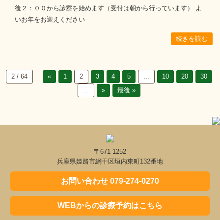
後２：００から診察を始めます（受付は朝から行っています） よ
いお年をお迎えください
続きを読む
2 / 64
«
1
2
3
4
5
...
10
20
30
...
»
最後 »
〒671-1252
兵庫県姫路市網干区垣内東町132番地
お問い合わせ 079-274-0270
WEBからの診療予約はこちら